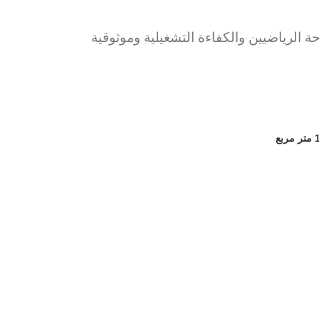
 الرياضيين والكفاءة التشغيلية وموثوقية
شوفاج
الصواري
العروس - الو
(المناطق أ،